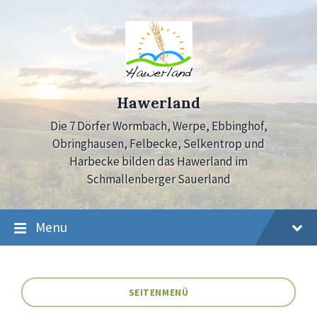
Skip
Skip
Skip
to
to
to
content
main
footer
navigation
Hawerland
Die 7 Dörfer Wormbach, Werpe, Ebbinghof,
Obringhausen, Felbecke, Selkentrop und
Harbecke bilden das Hawerland im
Schmallenberger Sauerland
Menu
SEITENMENÜ