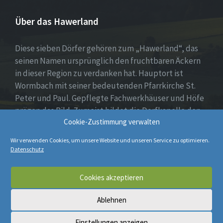
Über das Hawerland
Diese sieben Dörfer gehören zum „Hawerland“, das
seinen Namen ursprünglich den fruchtbaren Äckern
in dieser Region zu verdanken hat. Hauptort ist
Wormbach mit seiner bedeutenden Pfarrkirche St.
Peter und Paul. Gepflegte Fachwerkhäuser und Höfe
prägen das Bild. Zumeist bildet die Dorfkapelle den
Cookie-Zustimmung verwalten
Mittelpunkt, umgeben von Wohnhäusern, Spiel- oder
Dorfplatz sowie weiten Feldern und Wiesen.
Wir verwenden Cookies, um unsere Website und unseren Service zu optimieren.
Datenschutz
E-
Cookies akzeptieren
Mail
Ablehnen
© 2026 Hawerland
Einstellungen anzeigen