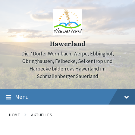
Skip
Skip
Skip
to
to
to
content
main
footer
navigation
Hawerland
Die 7 Dörfer Wormbach, Werpe, Ebbinghof,
Obringhausen, Felbecke, Selkentrop und
Harbecke bilden das Hawerland im
Schmallenberger Sauerland
Menu
HOME
AKTUELLES