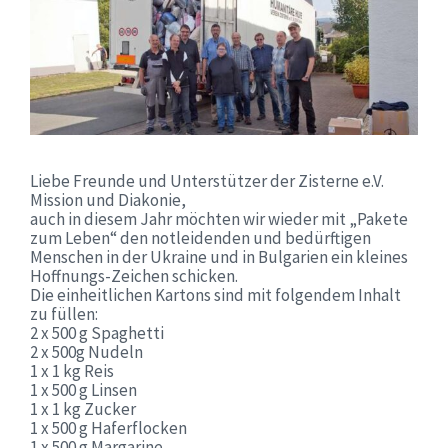
Liebe Freunde und Unterstützer der Zisterne e.V.
Mission und Diakonie,
auch in diesem Jahr möchten wir wieder mit „Pakete
zum Leben“ den notleidenden und bedürftigen
Menschen in der Ukraine und in Bulgarien ein kleines
Hoffnungs-Zeichen schicken.
Die einheitlichen Kartons sind mit folgendem Inhalt
zu füllen:
2 x 500 g Spaghetti
2 x 500g Nudeln
1 x 1 kg Reis
1 x 500 g Linsen
1 x 1 kg Zucker
1 x 500 g Haferflocken
1 x 500 g Margarine