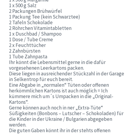
1 x 500 g Salz
2 Packungen Brühwürfel
1 Packung Tee (kein Schwarztee)
2 Tafeln Schokolade
2 Röhrchen Vitamintabletten
1 x Duschbad / Shampoo
1 Dose / Tube Creme
2 x Feuchttücher
2 Zahnbürsten
1 Tube Zahnpasta
Ihr könnt die Lebensmittel gerne in die dafür
vorgesehenen Leerkartons packen.
Diese liegen in ausreichender Stückzahl in der Garage
in Selkentrop für euch bereit.
Eine Abgabe in „normalen“ Tüten oder offenen
herkömmlichen Kartons ist auch möglich = Ich
kümmere mich um´s Umpacken in die „Original-
Kartons“.
Gerne können auch noch in ner „Extra-Tüte“
Süßigkeiten (Bonbons – Lutscher – Schokoladen) für
die Kinder in der Ukraine / Bulgarien abgegeben
werden.
Die guten Gaben könnt ihr in der stehts offenen