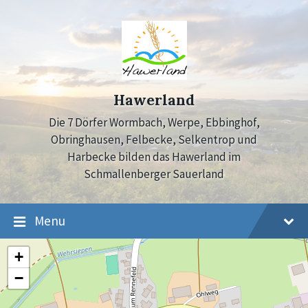
Skip
Skip
Skip
to
to
to
content
main
footer
navigation
Hawerland
Die 7 Dörfer Wormbach, Werpe, Ebbinghof,
Obringhausen, Felbecke, Selkentrop und
Harbecke bilden das Hawerland im
Schmallenberger Sauerland
Menu
+
−