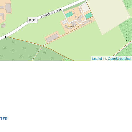
Leaflet
| ©
OpenStreetMap
TER