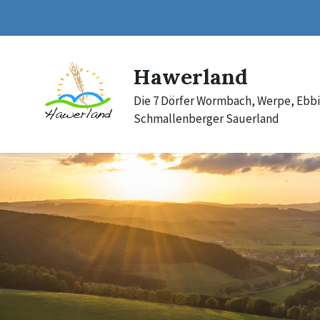
Skip
Skip
Skip
to
to
to
content
main
footer
navigation
Hawerland
Die 7 Dörfer Wormbach, Werpe, Ebb
Schmallenberger Sauerland