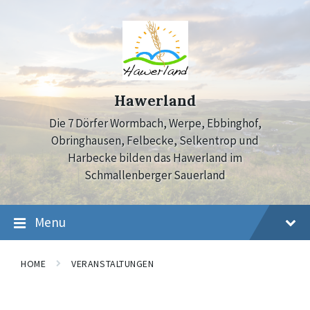
Skip
Skip
Skip
to
to
to
content
main
footer
navigation
Hawerland
Die 7 Dörfer Wormbach, Werpe, Ebbinghof,
Obringhausen, Felbecke, Selkentrop und
Harbecke bilden das Hawerland im
Schmallenberger Sauerland
Menu
HOME
VERANSTALTUNGEN