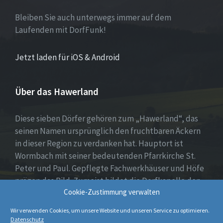
Bleiben Sie auch unterwegs immer auf dem
Laufenden mit DorfFunk!
Jetzt laden für iOS & Android
Über das Hawerland
Diese sieben Dörfer gehören zum „Hawerland“, das
seinen Namen ursprünglich den fruchtbaren Äckern
in dieser Region zu verdanken hat. Hauptort ist
Wormbach mit seiner bedeutenden Pfarrkirche St.
Peter und Paul. Gepflegte Fachwerkhäuser und Höfe
prägen das Bild. Zumeist bildet die Dorfkapelle den
Cookie-Zustimmung verwalten
Mittelpunkt, umgeben von Wohnhäusern, Spiel- oder
Dorfplatz sowie weiten Feldern und Wiesen.
Wir verwenden Cookies, um unsere Website und unseren Service zu optimieren.
Datenschutz