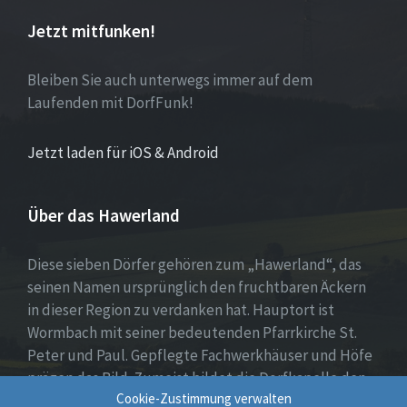
Jetzt mitfunken!
Bleiben Sie auch unterwegs immer auf dem
Laufenden mit DorfFunk!
Jetzt laden für iOS & Android
Über das Hawerland
Diese sieben Dörfer gehören zum „Hawerland“, das
seinen Namen ursprünglich den fruchtbaren Äckern
in dieser Region zu verdanken hat. Hauptort ist
Wormbach mit seiner bedeutenden Pfarrkirche St.
Peter und Paul. Gepflegte Fachwerkhäuser und Höfe
prägen das Bild. Zumeist bildet die Dorfkapelle den
Cookie-Zustimmung verwalten
Mittelpunkt, umgeben von Wohnhäusern, Spiel- oder