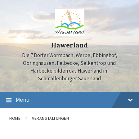
Skip
Skip
Skip
to
to
to
content
main
footer
navigation
Hawerland
Die 7 Dörfer Wormbach, Werpe, Ebbinghof,
Obringhausen, Felbecke, Selkentrop und
Harbecke bilden das Hawerland im
Schmallenberger Sauerland
Menu
HOME
VERANSTALTUNGEN