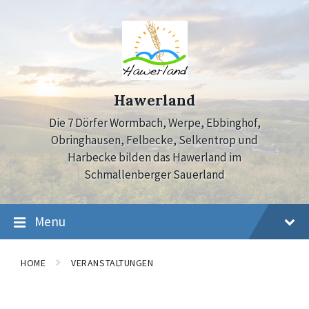
Skip
Skip
Skip
to
to
to
content
main
footer
navigation
Hawerland
Die 7 Dörfer Wormbach, Werpe, Ebbinghof,
Obringhausen, Felbecke, Selkentrop und
Harbecke bilden das Hawerland im
Schmallenberger Sauerland
Menu
HOME
VERANSTALTUNGEN