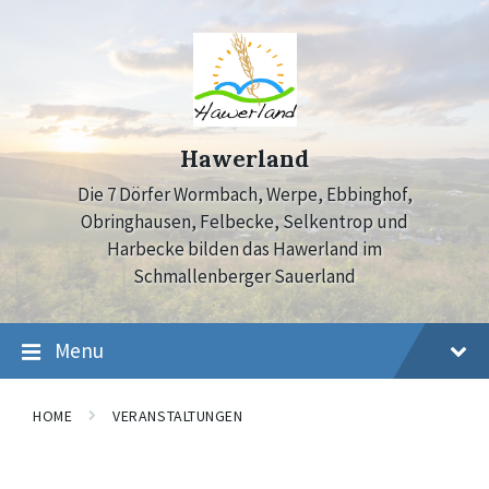
Skip
Skip
Skip
to
to
to
content
main
footer
navigation
Hawerland
Die 7 Dörfer Wormbach, Werpe, Ebbinghof,
Obringhausen, Felbecke, Selkentrop und
Harbecke bilden das Hawerland im
Schmallenberger Sauerland
Menu
HOME
VERANSTALTUNGEN