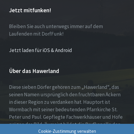
Jetzt mitfunken!
Bleiben Sie auch unterwegs immer auf dem
Laufenden mit DorfFunk!
Jetzt laden für iOS & Android
Über das Hawerland
Diese sieben Dörfer gehören zum „Hawerland“, das
seinen Namen ursprünglich den fruchtbaren Äckern
in dieser Region zu verdanken hat. Hauptort ist
Wormbach mit seiner bedeutenden Pfarrkirche St.
Peter und Paul. Gepflegte Fachwerkhäuser und Höfe
prägen das Bild. Zumeist bildet die Dorfkapelle den
Cookie-Zustimmung verwalten
Mittelpunkt, umgeben von Wohnhäusern, Spiel- oder