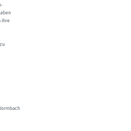
n-
haben
 ihre
 zu
 Wormbach