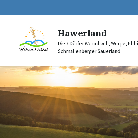
Skip
Skip
Skip
to
to
to
content
main
footer
navigation
Hawerland
Die 7 Dörfer Wormbach, Werpe, Ebb
Schmallenberger Sauerland