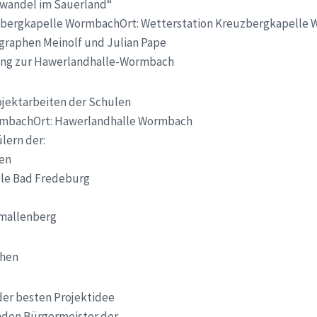
mawandel im Sauerland“
uzbergkapelle WormbachOrt: Wetterstation Kreuzbergkapelle
graphen Meinolf und Julian Pape
ung zur Hawerlandhalle-Wormbach
rojektarbeiten der Schulen
rmbachOrt: Hawerlandhalle Wormbach
lern der:
sen
ule Bad Fredeburg
mallenberg
chen
der besten Projektidee
nden Bürgermeister der