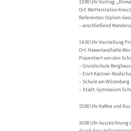
13:00 Uhr Vortrag: „Kli
Ort: Wetterstation Kre
Referenten: Diplom-Geo
– anschließend Wander
14:30 Uhr Vorstellung P
Ort: Hawerlandhalle Wo
Präsentiert von den Schü
– Grundschule Berghau
– Erich Kästner-Realsch
– Schule am Wilzenberg
– Städt. Gymnasium Sch
15:00 Uhr Kaffee und Ku
16:00 Uhr Auszeichnung 
durch den stellvertrete