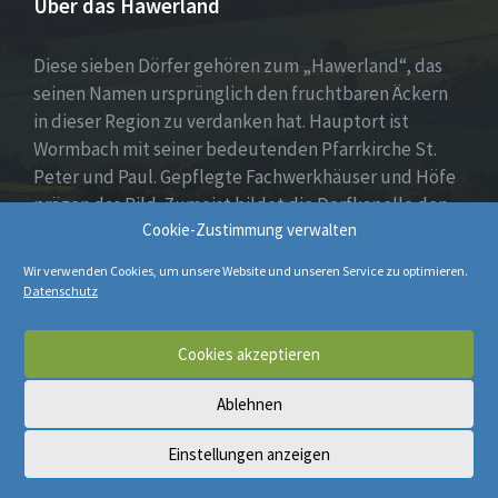
Über das Hawerland
Diese sieben Dörfer gehören zum „Hawerland“, das
seinen Namen ursprünglich den fruchtbaren Äckern
in dieser Region zu verdanken hat. Hauptort ist
Wormbach mit seiner bedeutenden Pfarrkirche St.
Peter und Paul. Gepflegte Fachwerkhäuser und Höfe
prägen das Bild. Zumeist bildet die Dorfkapelle den
Cookie-Zustimmung verwalten
Mittelpunkt, umgeben von Wohnhäusern, Spiel- oder
Dorfplatz sowie weiten Feldern und Wiesen.
Wir verwenden Cookies, um unsere Website und unseren Service zu optimieren.
Datenschutz
E-
Cookies akzeptieren
Mail
Ablehnen
© 2026 Hawerland
Einstellungen anzeigen