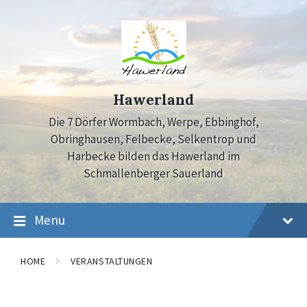
Skip
Skip
Skip
to
to
to
content
main
footer
navigation
Hawerland
Die 7 Dörfer Wormbach, Werpe, Ebbinghof,
Obringhausen, Felbecke, Selkentrop und
Harbecke bilden das Hawerland im
Schmallenberger Sauerland
Menu
HOME
VERANSTALTUNGEN