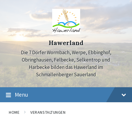
Skip
Skip
Skip
to
to
to
content
main
footer
navigation
Hawerland
Die 7 Dörfer Wormbach, Werpe, Ebbinghof,
Obringhausen, Felbecke, Selkentrop und
Harbecke bilden das Hawerland im
Schmallenberger Sauerland
Menu
HOME
VERANSTALTUNGEN