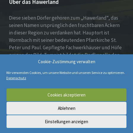
Über das Hawerland
Diese sieben Dörfer gehören zum „Hawerland“, das
seinen Namen ursprünglich den fruchtbaren Äckern
in dieser Region zu verdanken hat. Hauptort ist
Wormbach mit seiner bedeutenden Pfarrkirche St.
Peter und Paul. Gepflegte Fachwerkhäuser und Höfe
prägen das Bild. Zumeist bildet die Dorfkapelle den
Cookie-Zustimmung verwalten
Mittelpunkt, umgeben von Wohnhäusern, Spiel- oder
Dorfplatz sowie weiten Feldern und Wiesen.
Wir verwenden Cookies, um unsere Website und unseren Service zu optimieren.
Datenschutz
E-
Cookies akzeptieren
Mail
Ablehnen
© 2026 Hawerland
Einstellungen anzeigen