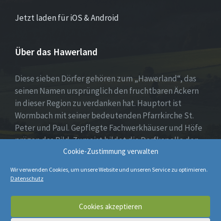
Jetzt laden für iOS & Android
Über das Hawerland
Diese sieben Dörfer gehören zum „Hawerland“, das
seinen Namen ursprünglich den fruchtbaren Äckern
in dieser Region zu verdanken hat. Hauptort ist
Wormbach mit seiner bedeutenden Pfarrkirche St.
Peter und Paul. Gepflegte Fachwerkhäuser und Höfe
prägen das Bild. Zumeist bildet die Dorfkapelle den
Cookie-Zustimmung verwalten
Mittelpunkt, umgeben von Wohnhäusern, Spiel- oder
Dorfplatz sowie weiten Feldern und Wiesen.
Wir verwenden Cookies, um unsere Website und unseren Service zu optimieren.
Datenschutz
E-
Cookies akzeptieren