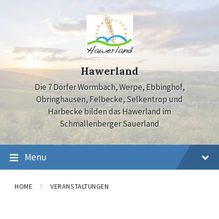
Skip
Skip
Skip
to
to
to
content
main
footer
navigation
Hawerland
Die 7 Dörfer Wormbach, Werpe, Ebbinghof,
Obringhausen, Felbecke, Selkentrop und
Harbecke bilden das Hawerland im
Schmallenberger Sauerland
Menu
HOME
VERANSTALTUNGEN