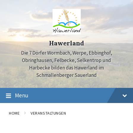
Skip
Skip
Skip
to
to
to
content
main
footer
navigation
Hawerland
Die 7 Dörfer Wormbach, Werpe, Ebbinghof,
Obringhausen, Felbecke, Selkentrop und
Harbecke bilden das Hawerland im
Schmallenberger Sauerland
Menu
HOME
VERANSTALTUNGEN