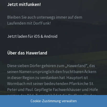
Jetzt mitfunken!
Bleiben Sie auch unterwegs immer auf dem
Laufenden mit DorfFunk!
Jetzt laden für iOS & Android
Über das Hawerland
Diese sieben Dörfer gehören zum „Hawerland“, das
seinen Namen ursprünglich den fruchtbaren Äckern
in dieser Region zu verdanken hat. Hauptort ist
Wormbach mit seiner bedeutenden Pfarrkirche St.
Peter und Paul. Gepflegte Fachwerkhäuser und Höfe
prägen das Bild. Zumeist bildet die Dorfkapelle den
Cookie-Zustimmung verwalten
Mittelpunkt, umgeben von Wohnhäusern, Spiel- oder