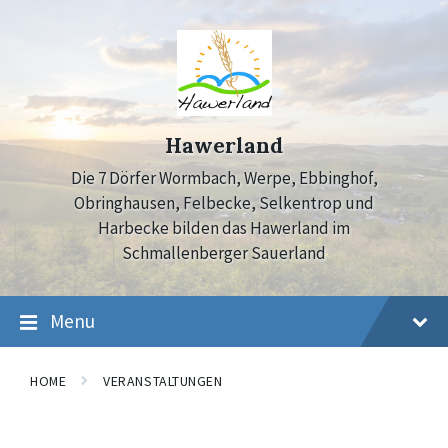
Skip
Skip
Skip
to
to
to
content
main
footer
navigation
Hawerland
Die 7 Dörfer Wormbach, Werpe, Ebbinghof,
Obringhausen, Felbecke, Selkentrop und
Harbecke bilden das Hawerland im
Schmallenberger Sauerland
Menu
HOME
VERANSTALTUNGEN