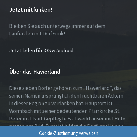
Jetzt mitfunken!
Bleiben Sie auch unterwegs immer auf dem
Laufenden mit DorfFunk!
Jetzt laden für iOS & Android
Über das Hawerland
Diese sieben Dörfer gehören zum „Hawerland“, das
seinen Namen ursprünglich den fruchtbaren Äckern
in dieser Region zu verdanken hat. Hauptort ist
Wormbach mit seiner bedeutenden Pfarrkirche St.
Peter und Paul. Gepflegte Fachwerkhäuser und Höfe
prägen das Bild. Zumeist bildet die Dorfkapelle den
Cookie-Zustimmung verwalten
Mittelpunkt, umgeben von Wohnhäusern, Spiel- oder