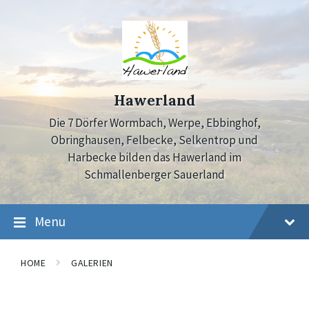
Skip
Skip
Skip
to
to
to
content
main
footer
navigation
Hawerland
Die 7 Dörfer Wormbach, Werpe, Ebbinghof,
Obringhausen, Felbecke, Selkentrop und
Harbecke bilden das Hawerland im
Schmallenberger Sauerland
Menu
HOME
GALERIEN