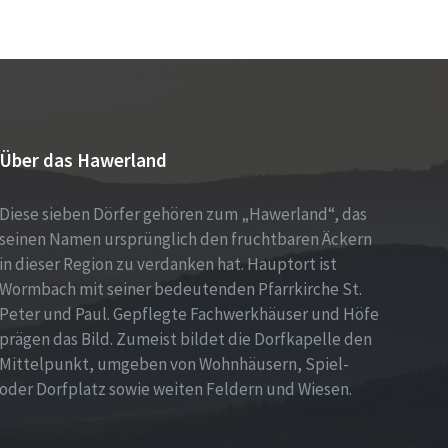
Über das Hawerland
Diese sieben Dörfer gehören zum „Hawerland“, das
seinen Namen ursprünglich den fruchtbaren Äckern
in dieser Region zu verdanken hat. Hauptort ist
Wormbach mit seiner bedeutenden Pfarrkirche St.
Peter und Paul. Gepflegte Fachwerkhäuser und Höfe
prägen das Bild. Zumeist bildet die Dorfkapelle den
Mittelpunkt, umgeben von Wohnhäusern, Spiel-
oder Dorfplatz sowie weiten Feldern und Wiesen.