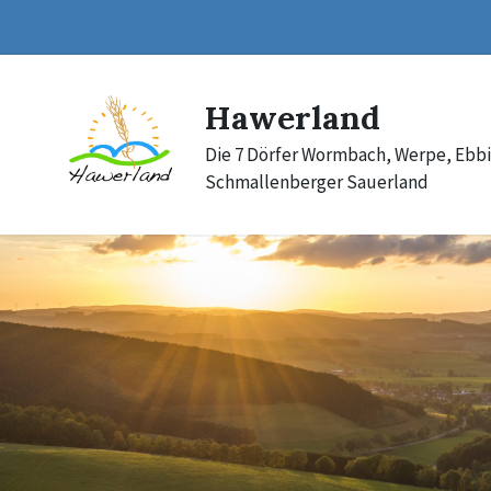
Skip
Skip
Skip
to
to
to
content
main
footer
navigation
Hawerland
Die 7 Dörfer Wormbach, Werpe, Ebb
Schmallenberger Sauerland